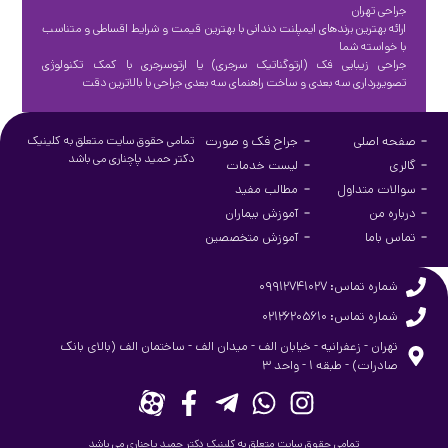
جراحی تهران
ارائه بهترین برندهای ایمپلنت دندانی با بهترین قیمت و شرایط اقساطی و متناسب
با خواسته شما
جراحی زیبایی فک (ارتوگناتیک سرجری) یا ارتوسرجری با کمک تکنولوژی
تصویربرداری سه بعدی و ساخت راهنمای سه بعدی جراحی با بالاترین دقت
صفحه اصلی
جراح فک و صورت
تمامی حقوق سایت متعلق به کلینیک
دکتر حمید پاچناری می باشد
گالری
لیست خدمات
سوالات متداول
مطالب مفید
درباره من
آموزش بیماران
تماس باما
آموزش متخصصین
شماره تماس: ۰۹۹۱۲۷۴۱۰۲۷
شماره تماس: ۰۲۱۲۶۲۰۵۶۱۰
تهران - زعفرانیه - خیابان الف - میدان الف - ساختمان الف (بالای بانک
صادرات) - طبقه ۱ - واحد ۳
تمامی حقوق سایت متعلق به کلینیک دکتر حمید پاچناری می باشد