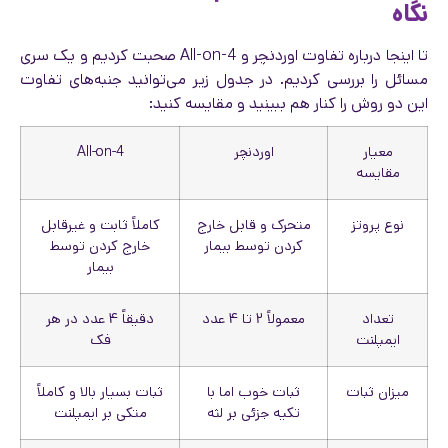
نگاه
تا اینجا درباره تفاوت اوردنچر و All-on-4 صحبت کردیم و یک سری
مسائل را بررسی کردیم. در جدول زیر می‌توانید جنبه‌های تفاوت
این دو روش را کنار هم ببینید و مقایسه کنید:
معیار
اوردنچر
All-on-4
مقایسه
نوع پروتز
متحرک و قابل خارج
کاملاً ثابت و غیرقابل
کردن توسط بیمار
خارج کردن توسط
بیمار
تعداد
معمولاً ۲ تا ۴ عدد
دقیقاً ۴ عدد در هر
ایمپلنت
فک
میزان ثبات
ثبات خوب اما با
ثبات بسیار بالا و کاملاً
تکیه جزئی بر لثه
متکی بر ایمپلنت