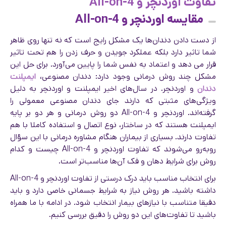
تفاوت اوردنچر و All-on-4
مقایسه اوردنچر و All-on-4
از دست دادن دندان‌ها یک مشکل رایج است که نه تنها روی ظاهر
شما تاثیر دارد بلکه عملکرد جویدن و حرف زدن را هم تحت تاثیر
قرار می دهد و اعتماد به نفس شما را پایین می‌آورد. برای حل این
مشکل چند روش درمانی وجود دارد: دندان مصنوعی،
ایمپلنت
دندان
و اوردنچر. در سال‌های اخیر ایمپلنت و اوردنچر به دلیل
ویژگی‌های مثبتی که دارند جای دندان مصنوعی معمولی را
گرفته‌اند. اوردنچر و All-on-4 دو روش درمانی و هر دو بر پایه
ایمپلنت هستند که در ساختار، نوع اتصال و استفاده کاملا با هم
تفاوت دارند. بسیاری از بیماران هنگام مشاوره درمانی با این سؤال
روبه‌رو می‌شوند که تفاوت اوردنچر و All-on-4 چیست و کدام
روش برای شرایط دهان و فک آن‌ها مناسب‌تر است.
برای انتخاب مناسب باید درک درستی از تفاوت اوردنچر و All-on-4
داشته باشید. هر روش نیاز به شرایط جسمانی خاصی دارد و باید
دقیقا متناسب با نیازهای بیمار انتخاب شود. در ادامه با ما همراه
باشید تا تفاوت‌های این دو روش را دقیق بررسی کنیم.