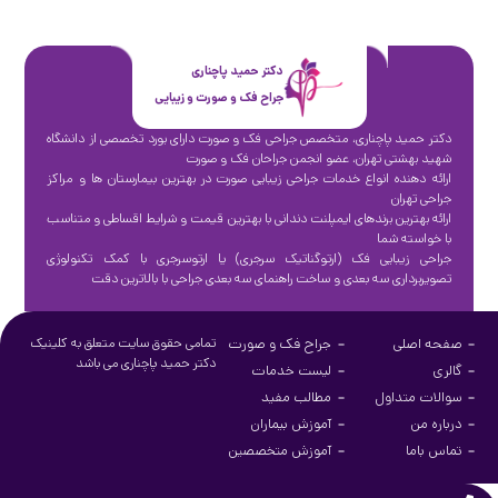
دکتر حمید پاچناری
جراح فک و صورت و زیبایی
دکتر حمید پاچناری، متخصص جراحی فک و صورت دارای بورد تخصصی از دانشگاه
شهید بهشتی تهران، عضو انجمن جراحان فک و صورت
ارائه دهنده انواع خدمات جراحی زیبایی صورت در بهترین بیمارستان ها و مراکز
جراحی تهران
ارائه بهترین برندهای ایمپلنت دندانی با بهترین قیمت و شرایط اقساطی و متناسب
با خواسته شما
جراحی زیبایی فک (ارتوگناتیک سرجری) یا ارتوسرجری با کمک تکنولوژی
تصویربرداری سه بعدی و ساخت راهنمای سه بعدی جراحی با بالاترین دقت
صفحه اصلی
جراح فک و صورت
تمامی حقوق سایت متعلق به کلینیک
دکتر حمید پاچناری می باشد
گالری
لیست خدمات
سوالات متداول
مطالب مفید
درباره من
آموزش بیماران
تماس باما
آموزش متخصصین