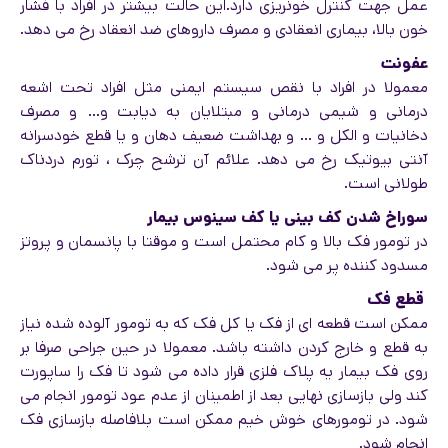
عمل جهت کنترل خونریزی دارد.این حالت بیشتر در افراد با فشار
خون بالا، بیماری انعقادی و مصرف داروهای ضد انعقاد رخ می دهد.
عفونت
معمولا در افراد با نقص سیستم ایمنی مثل افراد تحت اشعه
درمانی و شیمی درمانی و مبتلایان به دیابت و… و مصرف
دخانیات و الکل و … و بهداشت ضعیف دهان و یا قطع خودسرانه
آنتی بیوتیک رخ می دهد. علائم آن ترشح چرک ، تورم دردناک
طولانی است.
سوراخ شدن کف بینی یا کف سینوس بیمار
در تومور فک بالا و کام محتمل است و موقتا با پانسمان و پروتز
مسدود کننده پر می شود.
قطع فک
ممکن است قطعه ای از فک یا کل فک که به تومور آلوده شده نیاز
به قطع و خارج کردن داشته باشد. معمولا در حین جراحی صرفا بر
روی فک بیمار یه پلاک فلزی قرار داده می شود تا فک را ساپورت
کند ولی بازسازی نهایی بعد از اطمینان از عدم عود تومور انجام می
شود. در تومورهای خوش خیم ممکن است بلافاصله بازسازی فک
انجام شود.