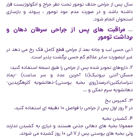
سال پس از جراحی حذف تومور تحت نظر جراح و انکولوژیست قرار
داشته باشد و در صورت عدم عود تومور ، پیوند و بازسازی
استخوان انجام شود.
مراقبت های پس از جراحی سرطان دهان و
برداشت تومور
۱.بی حسی لب و چانه بعد از جراحی قطع کامل فک رخ می دهد در
غیر اینصورت سایر علائم کم حسی برگشت پذیر است.
۲. داروهای تجویز شده پس از جراحی را طبق نسخه استفاده کنید:
مسکن-آنتی بیوتیک(تا آخرین عدد و سر ساعت) -پماد
تتراسایکلین۱درصد(روی بخیه پوستی)-دهانشویه کلرهگزیدین-
دهانشویه سرم نمکی و …
۳. کمپرس یخ
در ۲ روز اول پس از جراحی با فواصل ۱۰ دقیقه ای استفاده کنید.
۴. کشیدن بخیه
معمولا بخیه های دهانی جذبی هستند و نیازی به کشیدن ندارند
ولی بخیه های پوستی پس از ۷ الی ۱۰ روز کشیده می شوند.