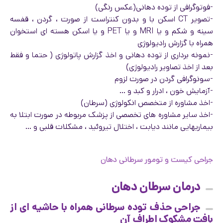
-فوتوگرافی از توده دهانی(عکس رنگی)
-تصویر CT اسکن با و بدون کنتراست از صورت ، گردن ، قفسه
سینه و شکم و یا MRI و یا PET و یا اسکن هسته ای استخوان
همراه با گزارش رادیولوژی
-نمونه برداری از توده دهانی و اخذ گزارش پاتولوژی ( حتما و فقط
بعد از اخذ تصاویر رادیولوژی)
-سونوگرافی گردن در صورت لزوم
-آزمایش خون ، ادرار و کبد و …
-اخذ مشاوره از متخصص انکولوژی (سرطان)
-اخذ سایر مشاوره های تخصصی از پزشک مربوطه در صورت ابتلا به
بیماریهایی مانند دیابت ، اختلال تیروئید ، مشکلات قلبی و …
جراحی کیست و تومور سرطانی دهان
درمان سرطان دهان
جراحی حذف توده سرطانی همراه با حاشیه ای از
بافت مشکوک اطراف آن