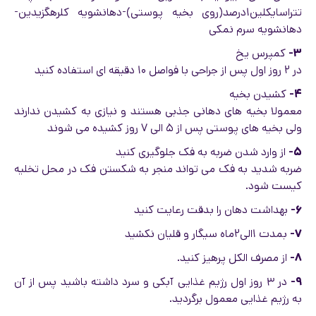
تتراسایکلین۱درصد(روی بخیه پوستی)-دهانشویه کلرهگزیدین-
دهانشویه سرم نمکی
۳-
کمپرس یخ
در ۲ روز اول پس از جراحی با فواصل ۱۰ دقیقه ای استفاده کنید
۴-
کشیدن بخیه
معمولا بخیه های دهانی جذبی هستند و نیازی به کشیدن ندارند
ولی بخیه های پوستی پس از ۵ الی ۷ روز کشیده می شوند
۵-
از وارد شدن ضربه به فک جلوگیری کنید
ضربه شدید به فک می تواند منجر به شکستن فک در محل تخلیه
کیست شود.
۶-
بهداشت دهان را بدقت رعایت کنید
۷-
بمدت ۱الی۲ماه سیگار و قلیان نکشید
۸-
از مصرف الکل پرهیز کنید.
۹-
در ۳ روز اول رژیم غذایی آبکی و سرد داشته باشید پس از آن
به رژیم غذایی معمول برگردید.