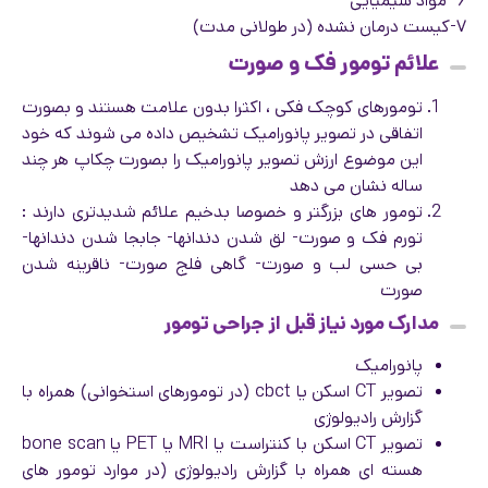
۶- مواد شیمیایی
۷-کیست درمان نشده (در طولانی مدت)
علائم تومور فک و صورت
تومورهای کوچک فکی ، اکثرا بدون علامت هستند و بصورت
اتفاقی در تصویر پانورامیک تشخیص داده می شوند که خود
این موضوع ارزش تصویر پانورامیک را بصورت چکاپ هر چند
ساله نشان می دهد
تومور های بزرگتر و خصوصا بدخیم علائم شدیدتری دارند :
تورم فک و صورت- لق شدن دندانها- جابجا شدن دندانها-
بی حسی لب و صورت- گاهی فلج صورت- ناقرینه شدن
صورت
مدارک مورد نیاز قبل از جراحی تومور
پانورامیک
تصویر CT اسکن یا cbct (در تومورهای استخوانی) همراه با
گزارش رادیولوژی
تصویر CT اسکن با کنتراست یا MRI یا PET یا bone scan
هسته ای همراه با گزارش رادیولوژی (در موارد تومور های