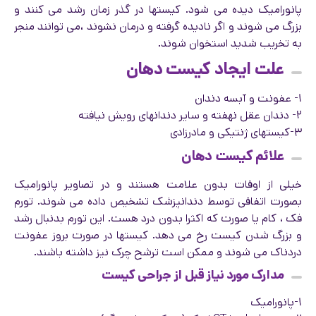
پانورامیک دیده می شود. کیستها در گذر زمان رشد می کنند و
بزرگ می شوند و اگر نادیده گرفته و درمان نشوند ،می توانند منجر
به تخریب شدید استخوان شوند.
علت ایجاد کیست دهان
۱- عفونت و آبسه دندان
۲- دندان عقل نهفته و سایر دندانهای رویش نیافته
۳-کیستهای ژنتیکی و مادرزادی
علائم کیست دهان
خیلی از اوقات بدون علامت هستند و در تصاویر پانورامیک
بصورت اتفاقی توسط دندانپزشک تشخیص داده می شوند. تورم
فک ، کام یا صورت که اکثرا بدون درد هست. این تورم بدنبال رشد
و بزرگ شدن کیست رخ می دهد. کیستها در صورت بروز عفونت
دردناک می شوند و ممکن است ترشح چرک نیز داشته باشند.
مدارک مورد نیاز قبل از جراحی کیست
۱-پانورامیک