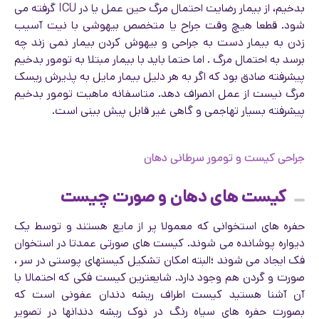
بدخیم، از بیمار رضایت احتمال مرگ حین عمل یا در ICU گرفته می
شود. قطعا هیچ وقت جراح یا متخصص بیهوشی با نیت آسیب
زدن به بیمار دست به جراحی و بیهوش کردن بیمار نمی زند چه
برسد به احتمال مرگ . اما حتما باید با بیمار مبتلا به تومور بدخیم
پیشرفته صادق بود که اگر به هر دلیل بیمار مایل به پذیرش ریسک
مرگ نیست از عمل انصراف دهد. متاسفانه ماهیت تومور بدخیم
پیشرفته بسیار تهاجمی و گاهی غیر قابل پیش بینی است.
جراحی کیست و تومور سرطانی دهان
کیست های دهان و صورت چیست
حفره های استخوانی که معمولا پر از مایع هستند و توسط یک
دیواره پوشانده می شوند. کیست های صورتی عمدتا در استخوان
فک ایجاد می شوند ؛البته امکان تشکیل کیستهای پوستی در سر ،
صورت و گردن هم وجود دارد. شایعترین کیست فکی که احتمالا با
آن آشنا هستید کیست اطراف ریشه دندان عفونی است که
بصورت حفره های سیاه رنگ در نوک ریشه دندانها در تصویر