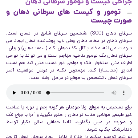
جراحی کیست و تومور سرطانی دهان
تومور و کیست های سرطانی دهان و
صورت چیست
سرطان دهان (SCC) ،ششمین سرطان شایع در انسان است.
سرطان دهان در مخاط دهان یعنی لایه پوشاننده دهان ایجاد می
شود شامل لثه، مخاط باکال ،کف دهان، کام (سقف دهان) و زبان
سرطان دهان یک تومور بدخیم مهاجم است و می تواند به نواحی
اطراف مثل استخوان فک و نواحی دور دست مثل کبد هم دست
اندازی (متاستاز) کند. مهمترین نکته در درمان موفقیت آمیز
سرطان دهان ، تشخیص به موقع در مراحل اولیه است.
برای تشخیص به موقع اولا خودتان هر گونه زخم یا تورم یا علامت
غیر طبیعی طولانی مدت در دهان را جدی بگیرید و آنرا با جراح فک
و صورت در میان بگذارید. ثانیا حداقل سالی یکبار توسط
دنداپزشک چکاپ شوید.
به شما توصیه میکنم با اطلاع از دلایل ایجاد سرطان دهان تا حد