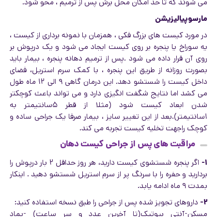
می شوند که تا حد امکان محل برش پس از ترمیم ، محو شود.
مارسوپیالیزیشن
در مورد کیست های بزرگ فکی ، همزمان با نمونه برداری از کیست ،
یه سوراخ یا پنجره بر روی کیست ایجاد می شود و یک درپوش بر
روی آن قرار داده می شود .پس از ترمیم دهانه پنجره ، بیمار باید
بصورت روزانه از طریق این پنجره ، با کمک سرم استریل، فضای
داخل کیست را شستشو دهد. این درمان گاهی ۹ الی ۱۲ ماه طول
می کشد اما نتایج شگفت انگیزی دارد و می تواند باعث کوچکتر
شدن ابعاد کیست شود (مثلا از قطر ۵سانتیمتر به
۱سانتیمتر).بعد از این تغییر سایز ، بیمار صرفا یک جراحی ساده و
کوچک راجهت تخلیه کیست تجربه می کند.
مراقبت های پس از جراحی کیست دهان
۱-
اگر پنجره شستشوی کیست دارید، هر روز حداقل ۲ بار درپوش را
بردارید و حفره را با سرنگ پر از سرم استریل شستشو دهید . اینکار
بمدت ۹ ماه ادامه یابد.
۲-
داروهای تجویز شده پس از جراحی را طبق نسخه استفاده کنید:
مسکن-آنتی بیوتیک(تا آخرین عدد و سر ساعت) -پماد