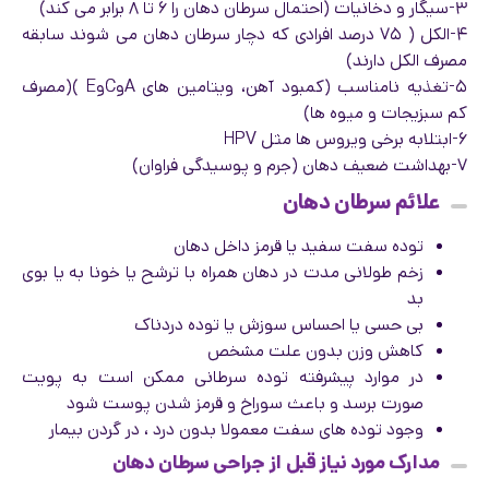
۳-سیگار و دخانیات (احتمال سرطان دهان را ۶ تا ۸ برابر می کند)
۴-الکل ( ۷۵ درصد افرادی که دچار سرطان دهان می شوند سابقه
مصرف الکل دارند)
۵-تغذیه نامناسب (کمبود آهن، ویتامین های AوCوE )(مصرف
کم سبزیجات و میوه ها)
۶-ابتلابه برخی ویروس ها مثل HPV
۷-بهداشت ضعيف دهان (جرم و پوسیدگی فراوان)
علائم سرطان دهان
توده سفت سفید یا قرمز داخل دهان
زخم طولانی مدت در دهان همراه با ترشح یا خونا به یا بوی
بد
بی حسی یا احساس سوزش یا توده دردناک
کاهش وزن بدون علت مشخص
در موارد پیشرفته توده سرطانی ممکن است به پویت
صورت برسد و باعث سوراخ و قرمز شدن پوست شود
وجود توده های سفت معمولا بدون درد ، در گردن بیمار
مدارک مورد نیاز قبل از جراحی سرطان دهان