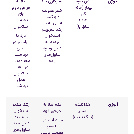
اتوژن
بدن خود
سازگاری بالا
نیاز به
بیمار (چانه،
جراحی دوم
خطر عفونت
لگن،
برای
و واکنش
دنده‌ها،
برداشت
ایمنی پایین
ساق پا)
استخوان
رشد سریع‌تر
استخوان
درد یا
جدید به
ناراحتی در
دلیل وجود
محل
سلول‌های
برداشت
زنده
محدودیت
در مقدار
استخوان
قابل
برداشت
آلوژن
اهداکننده
عدم نیاز به
رشد کندتر
انسانی
جراحی دوم
استخوان
(بانک بافت)
جدید به
مواد استریل
دلیل نبود
با خطر
سلول‌های
عفونت پایین