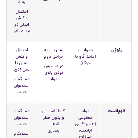
زنده
احتمال
واکنش
ایمنی در
موارد نادر
زنوژن
حیوانات
عدم نیاز به
احتمال
(مانند گاو یا
جراحی دوم
واکنش
خوک)
ایمنی یا
در دسترس
پس زدن
بودن بالای
مواد
رشد کندتر
استخوان
جدید
آلوپلاست
مواد
کاملا استریل
رشد کندتر
مصنوعی
و بدون خطر
استخوان
(هیدروکسی
انتقال
جدید
آپاتیت،
بیماری
استحکام
فسفات