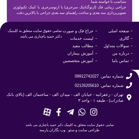
متناسب با خواسته شما
جراحی زیبایی فک (ارتوگناتیک سرجری) یا ارتوسرجری با کمک تکنولوژی
تصویربرداری سه بعدی و ساخت راهنمای سه بعدی جراحی با بالاترین دقت
صفحه اصلی
جراح فک و صورت
تمامی حقوق سایت متعلق به کلینیک
دکتر حمید پاچناری می باشد
گالری
لیست خدمات
سوالات متداول
مطالب مفید
درباره من
آموزش بیماران
تماس باما
آموزش متخصصین
شماره تماس: 09912741027
شماره تماس: 02126205610
تهران - زعفرانیه - خیابان الف - میدان الف - ساختمان الف (بالای بانک
صادرات) - طبقه ۱ - واحد ۳
تمامی حقوق سایت متعلق به کلینیک دکتر حمید پاچناری می باشد
طراحی سایت
و
سئو
:
وب نگاران پارسه