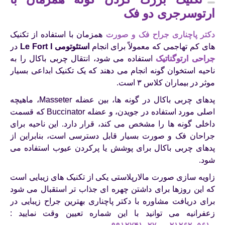
ارتوسرجری دو فک
دکتر پاچناری جراح فک و صورت
همزمان با استفاده از تکنیک
های کم تهاجمی که معمولاً برای انجام
استئوتومی Le Fort I
در
جراحی ارتوگناتیک
استفاده می شود، انتقال چربی باکال را به
ناحیه استخوان گونه انجام می دهند که یک تکنیک ابداعی بسیار
موثر در بیماران کلاس ۳ است.
پدهای چربی باکال در گونه ها، بین عضله Masseter، ماهیچه
اصلی مورد استفاده در جویدن، و عضله Buccinator که قسمت
داخلی گونه ها را مشخص می کند، قرار دارد. این ناحیه برای
جراحان فک و صورت بسیار قابل دسترسی است، بنابراین از
پدهای چربی باکال برای پوشش یا پرکردن عیوب استفاده می
شود.
زاویه سازی صورت مالارپلاستی یکی از تکنیک های زیبایی است
که این روزها برای داشتن چهره ای جذاب تر استقبال می شود
برای دریافت مشاوره با دکتر پاچناری بهترین جراح زیبایی در
زعفرانیه می توانید با این شماره تعیین وقت نمایید :