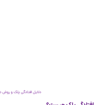
دلایل افتادگی پلک و روش د
افتادگی پلک چیست؟