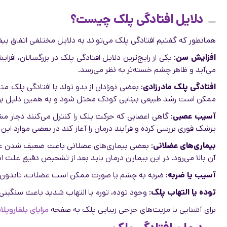
دلایل افتادگی پلک چیست؟
همانطور که گفتیم افتادگی پلک می‌تواند به دلایل مختلفی اتفاق بی
افزایش سن
: یکی از رایج‌ترین دلایل افتادگی پلک در بزرگسالان، اف
می‌آید و ظاهر چشم خسته‌تر به نظر می‌رسد.
افتادگی پلک مادرزادی
: بعضی نوزادان از بدو تولد با افتادگی پلک م
ممکن است رشد طبیعی بینایی کودک مختل شود و به همین دلیل برای در
آسیب عصبی
: گاهی اعصابی که حرکت پلک را کنترل می‌کنند دچار مشک
پزشک فوری بررسی کرده و فرآیند درمان را آغاز کند در بعضی موارد 
بیماری‌های عضلانی
: بعضی بیماری‌های عضلانی باعث ضعیف شدن عضل
آن بالا می‌رود. در این بیماران درمان باید بعد از تشخیص دقیق علت ا
آسیب یا ضربه
: ضربه به چشم یا صورت ممکن است عضلات، تاندون‌ها
توده یا التهاب پلک
: وجود توده، تورم یا التهاب شدید باعث سنگینی 
برای آشنایی با مزیت‌های جراحی زیبایی پلک به صفحه
مزایای بلفاروپل