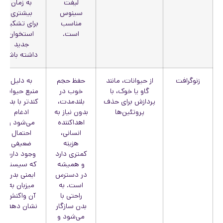
لیفت
به زمان
سینوس
بیشتری
مناسب
برای تشکیل
است.
استخوان
جدید
داشته باشد
زنوگرافت
از حیوانات، مانند
حفظ حجم
به دلیل
گاو یا خوک، با
خوب در
منبع حیوانی
پردازش برای حذف
بلندمدت،
کندتر با بدن
پروتئین‌ها
بدون نیاز به
ادغام
اهداکننده
می‌شود و
انسانی،
احتمال
هزینه
ضعیفی
کمتری دارد
وجود دارد
و همیشه
که سیستم
در دسترس
ایمنی بدن
است. به
میزبان به
راحتی با
آن واکنش
بدن سازگار
نشان دهد.
می‌شود و