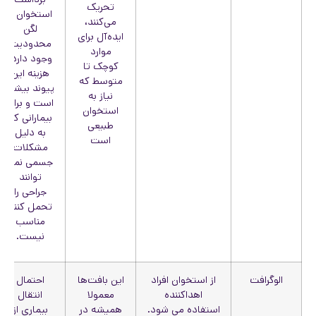
تحریک
استخوان از
می‌کنند،
لگن
ایده‌آل برای
محدودیت
موارد
وجود دارد،
کوچک تا
هزینه این
متوسط که
پیوند بیشتر
نیاز به
است و برای
استخوان
بیمارانی که
طبیعی
به دلیل
است
مشکلات
جسمی نمی
توانند
جراحی را
تحمل کنند
مناسب
نیست.
الوگرافت
از استخوان افراد
این بافت‌ها
احتمال
اهداکننده
معمولا
انتقال
استفاده می شود.
همیشه در
بیماری از