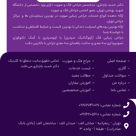
دکتر حمید پاچناری، متخصص جراحی فک و صورت دارای بورد تخصصی از دانشگاه
شهید بهشتی تهران، عضو انجمن جراحان فک و صورت
ارائه دهنده انواع خدمات جراحی زیبایی صورت در بهترین بیمارستان ها و مراکز
جراحی تهران
ارائه بهترین برندهای ایمپلنت دندانی با بهترین قیمت و شرایط اقساطی و متناسب
با خواسته شما
جراحی زیبایی فک (ارتوگناتیک سرجری) یا ارتوسرجری با کمک تکنولوژی
تصویربرداری سه بعدی و ساخت راهنمای سه بعدی جراحی با بالاترین دقت
صفحه اصلی
جراح فک و صورت
تمامی حقوق سایت متعلق به کلینیک
دکتر حمید پاچناری می باشد
گالری
لیست خدمات
سوالات متداول
مطالب مفید
درباره من
آموزش بیماران
تماس باما
آموزش متخصصین
شماره تماس: ۰۹۹۱۲۷۴۱۰۲۷
شماره تماس: ۰۲۱۲۶۲۰۵۶۱۰
تهران - زعفرانیه - خیابان الف - میدان الف - ساختمان الف (بالای بانک
صادرات) - طبقه ۱ - واحد ۳