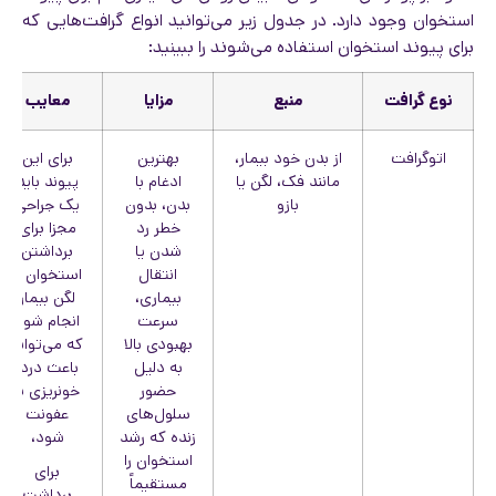
استخوان وجود دارد. در جدول زیر می‌توانید انواع گرافت‌هایی که
برای پیوند استخوان استفاده می‌شوند را ببینید:
نوع گرافت
منبع
مزایا
معایب
اتوگرافت
از بدن خود بیمار،
بهترین
برای این
مانند فک، لگن یا
ادغام با
پیوند باید
بازو
بدن، بدون
یک جراحی
خطر رد
مجزا برای
شدن یا
برداشتن
انتقال
استخوان از
بیماری،
لگن بیمار
سرعت
انجام شود
بهبودی بالا
که می‌تواند
به دلیل
باعث درد،
حضور
خونریزی یا
سلول‌های
عفونت
زنده که رشد
شود،
استخوان را
برای
مستقیماً
برداشت