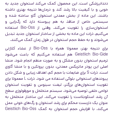
دندانپزشکی است. این محصول کمک می‌کند استخوان جدید به
خوبی و با کیفیت بالا رشد کند و درمان‌ها نتیجه بهتری داشته
باشند. این ماده از بخش معدنی استخوان گاو ساخته شده و
سیستمی خاص از منافذ به هم پیوسته دارد که رگ‌زایی و
استخوان‌سازی را تقویت می‌کند. وقتی از Bio-Oss استفاده
می‌کنیم، ذرات این ماده به بخشی از ساختار استخوان جدید تبدیل
می‌شوند و به حفظ حجم استخوان در طول زمان کمک می‌کنند.
برای نتیجه بهتر، معمولا همراه با Bio-Oss از غشاء کلاژنی
Geistlich Bio-Gide هم استفاده می‌کنیم که باعث می‌شود
ترمیم استخوان بدون مشکل و به صورت منظم انجام شود. منشا
اصلی این پودر ماتریکس معدنی، بدون پروتئین و با منشا گاوی
است. ذرات S برای ضایعات با حجم کم، اهداف زیبایی و شکل دادن
پیوندهای استخوانی بلوکی استفاده می شود. ذرات L معمولا برای
تقویت استخوان‌های بزرگتر، لیفت سینوس و تقویت استخوان
نواحی خلفی توصیه می‌شود. سیستم متخلخل و مورفولوژی سطح
آن رشد استئوبلاست را تقویت می‌کند. این ساختار متخلخل به
عنوان یک داربست محکم برای رشد استخوان و رگ‌های خونی عمل
می‌کند. با افزایش حجم استخوان به کمک Geistlich Bio-Oss