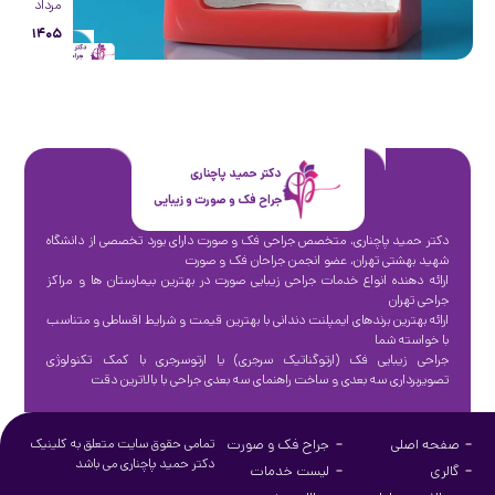
مرداد
۱۴۰۵
دکتر حمید پاچناری
جراح فک و صورت و زیبایی
دکتر حمید پاچناری، متخصص جراحی فک و صورت دارای بورد تخصصی از دانشگاه
شهید بهشتی تهران، عضو انجمن جراحان فک و صورت
ارائه دهنده انواع خدمات جراحی زیبایی صورت در بهترین بیمارستان ها و مراکز
جراحی تهران
ارائه بهترین برندهای ایمپلنت دندانی با بهترین قیمت و شرایط اقساطی و متناسب
با خواسته شما
جراحی زیبایی فک (ارتوگناتیک سرجری) یا ارتوسرجری با کمک تکنولوژی
تصویربرداری سه بعدی و ساخت راهنمای سه بعدی جراحی با بالاترین دقت
صفحه اصلی
جراح فک و صورت
تمامی حقوق سایت متعلق به کلینیک
دکتر حمید پاچناری می باشد
گالری
لیست خدمات