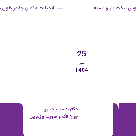
س لیفت باز و بسته
ایمپلنت دندان چقدر طول 
کشد
25
تیر
1404
دکتر حمید پاچناری
جراح فک و صورت و زیبایی