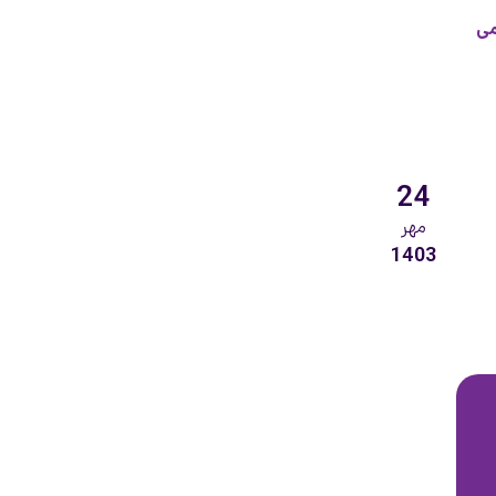
می
24
مهر
1403