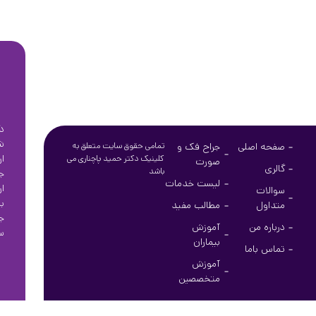
د
ش
صفحه اصلی
جراح فک و
تمامی حقوق سایت متعلق به
ا
کلینیک دکتر حمید پاچناری می
صورت
گالری
باشد
ج
لیست خدمات
ا
سوالات
ب
متداول
مطالب مفید
ج
درباره من
آموزش
س
بیماران
تماس باما
آموزش
متخصصین