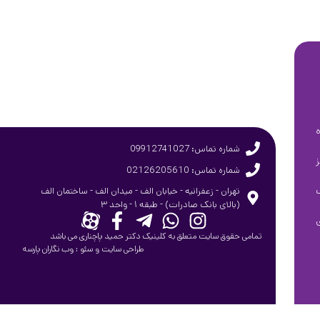
شماره تماس: 09912741027
شماره تماس: 02126205610
تهران - زعفرانیه - خیابان الف - میدان الف - ساختمان الف
(بالای بانک صادرات) - طبقه ۱ - واحد ۳
تمامی حقوق سایت متعلق به کلینیک دکتر حمید پاچناری می باشد
طراحی سایت
و
سئو
:
وب نگاران پارسه