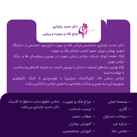
دکتر حمید پاچناری
جراح فک و صورت و زیبایی
دکتر حمید پاچناری، متخصص جراحی فک و صورت دارای بورد تخصصی از دانشگاه
شهید بهشتی تهران، عضو انجمن جراحان فک و صورت
ارائه دهنده انواع خدمات جراحی زیبایی صورت در بهترین بیمارستان ها و مراکز
جراحی تهران
ارائه بهترین برندهای ایمپلنت دندانی با بهترین قیمت و شرایط اقساطی و متناسب
با خواسته شما
جراحی زیبایی فک (ارتوگناتیک سرجری) یا ارتوسرجری با کمک تکنولوژی
تصویربرداری سه بعدی و ساخت راهنمای سه بعدی جراحی با بالاترین دقت
صفحه اصلی
جراح فک و صورت
تمامی حقوق سایت متعلق به کلینیک
دکتر حمید پاچناری می باشد
گالری
لیست خدمات
سوالات متداول
مطالب مفید
درباره من
آموزش بیماران
تماس باما
آموزش متخصصین