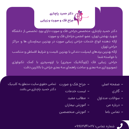
دکتر حمید پاچناری
جراح فک و صورت و زیبایی
دکتر حمید پاچناری، متخصص جراحی فک و صورت دارای بورد تخصصی از دانشگاه
شهید بهشتی تهران، عضو انجمن جراحان فک و صورت
ارائه دهنده انواع خدمات جراحی زیبایی صورت در بهترین بیمارستان ها و مراکز
جراحی تهران
ارائه بهترین برندهای ایمپلنت دندانی با بهترین قیمت و شرایط اقساطی و متناسب
با خواسته شما
جراحی زیبایی فک (ارتوگناتیک سرجری) یا ارتوسرجری با کمک تکنولوژی
تصویربرداری سه بعدی و ساخت راهنمای سه بعدی جراحی با بالاترین دقت
صفحه اصلی
جراح فک و صورت
تمامی حقوق سایت متعلق به کلینیک
دکتر حمید پاچناری می باشد
گالری
لیست خدمات
سوالات متداول
مطالب مفید
درباره من
آموزش بیماران
تماس باما
آموزش متخصصین
شماره تماس: ۰۹۹۱۲۷۴۱۰۲۷