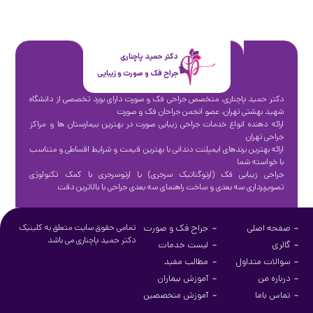
دکتر حمید پاچناری
جراح فک و صورت و زیبایی
دکتر حمید پاچناری، متخصص جراحی فک و صورت دارای بورد تخصصی از دانشگاه
شهید بهشتی تهران، عضو انجمن جراحان فک و صورت
ارائه دهنده انواع خدمات جراحی زیبایی صورت در بهترین بیمارستان ها و مراکز
جراحی تهران
ارائه بهترین برندهای ایمپلنت دندانی با بهترین قیمت و شرایط اقساطی و متناسب
با خواسته شما
جراحی زیبایی فک (ارتوگناتیک سرجری) یا ارتوسرجری با کمک تکنولوژی
تصویربرداری سه بعدی و ساخت راهنمای سه بعدی جراحی با بالاترین دقت
صفحه اصلی
جراح فک و صورت
تمامی حقوق سایت متعلق به کلینیک
دکتر حمید پاچناری می باشد
گالری
لیست خدمات
سوالات متداول
مطالب مفید
درباره من
آموزش بیماران
تماس باما
آموزش متخصصین