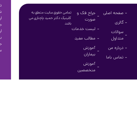
د
ش
صفحه اصلی
جراح فک و
تمامی حقوق سایت متعلق به
ا
کلینیک دکتر حمید پاچناری می
صورت
گالری
باشد
ج
لیست خدمات
ا
سوالات
ب
متداول
مطالب مفید
ج
درباره من
آموزش
س
بیماران
تماس باما
آموزش
متخصصین