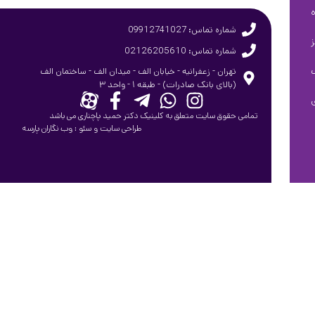
شماره تماس: 09912741027
شماره تماس: 02126205610
تهران - زعفرانیه - خیابان الف - میدان الف - ساختمان الف
(بالای بانک صادرات) - طبقه ۱ - واحد ۳
تمامی حقوق سایت متعلق به کلینیک دکتر حمید پاچناری می باشد
طراحی سایت
و
سئو
:
وب نگاران پارسه