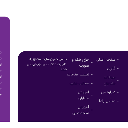
د
ش
صفحه اصلی
جراح فک و
تمامی حقوق سایت متعلق به
ا
کلینیک دکتر حمید پاچناری می
صورت
گالری
باشد
ج
لیست خدمات
ا
سوالات
ب
متداول
مطالب مفید
ج
درباره من
آموزش
س
بیماران
تماس باما
آموزش
متخصصین