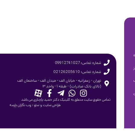
شماره تماس: 09912741027
شماره تماس: 02126205610
تهران - زعفرانیه - خیابان الف - میدان الف - ساختمان الف
(بالای بانک صادرات) - طبقه ۱ - واحد ۳
تمامی حقوق سایت متعلق به کلینیک دکتر حمید پاچناری می باشد
طراحی سایت
و
سئو
:
وب نگاران پارسه