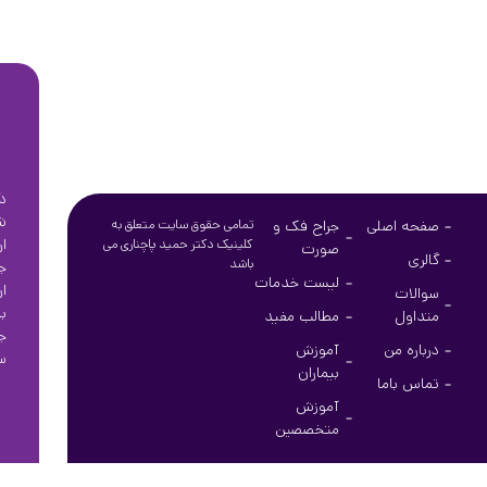
د
ش
صفحه اصلی
جراح فک و
تمامی حقوق سایت متعلق به
ا
کلینیک دکتر حمید پاچناری می
صورت
گالری
باشد
ج
لیست خدمات
ا
سوالات
ب
متداول
مطالب مفید
ج
درباره من
آموزش
س
بیماران
تماس باما
آموزش
متخصصین