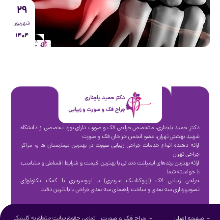
۲۹
شهریور
۱۴۰۴
دکتر حمید پاچناری
جراح فک و صورت و زیبایی
دکتر حمید پاچناری، متخصص جراحی فک و صورت دارای بورد تخصصی از دانشگاه
شهید بهشتی تهران، عضو انجمن جراحان فک و صورت
ارائه دهنده انواع خدمات جراحی زیبایی صورت در بهترین بیمارستان ها و مراکز
جراحی تهران
ارائه بهترین برندهای ایمپلنت دندانی با بهترین قیمت و شرایط اقساطی و متناسب
با خواسته شما
جراحی زیبایی فک (ارتوگناتیک سرجری) یا ارتوسرجری با کمک تکنولوژی
تصویربرداری سه بعدی و ساخت راهنمای سه بعدی جراحی با بالاترین دقت
صفحه اصلی
جراح فک و صورت
تمامی حقوق سایت متعلق به کلینیک